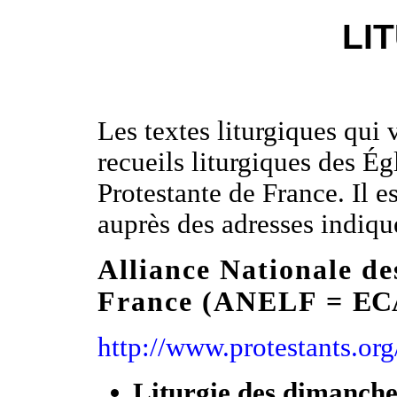
LI
Les textes liturgiques qui 
recueils liturgiques des É
Protestante de France. Il e
auprès des adresses indiqu
A
lliance
N
ationale d
France (ANELF
=
EC
http://www.protestants.org
L
iturgie des dimanches