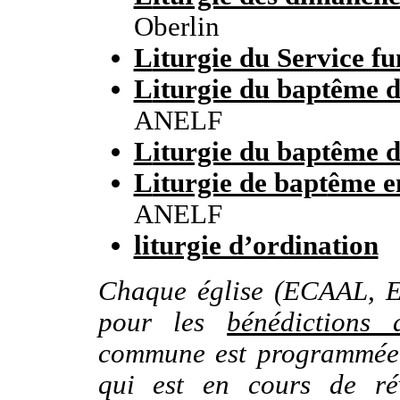
Oberlin
L
iturgie du Service f
L
iturgie du baptême de
ANELF
L
iturgie du baptême d
L
iturgie de bapt
ême e
ANELF
liturgie d’ordination
Chaque église (ECAAL, EE
pour les
bénédictions 
commune est programmée
qui est en cours de ré